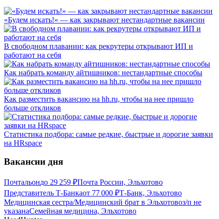
«Будем искать!» — как закрывают нестандартные вакансии
В свободном плавании: как рекрутеры открывают ИП и
работают на себя
Как набрать команду айтишников: нестандартные способы
Как разместить вакансию на hh.ru, чтобы на нее пришло
больше откликов
Статистика подбора: самые редкие, быстрые и дорогие заявки
на HRspace
Вакансии дня
Почтальон
до
29 259
₽
Почта России, Эльхотово
Представитель Т-Банка
от
77 000
₽
Т-Банк, Эльхотово
Медицинская сестра/Медицинский брат в Эльхотово
з/п не
указана
Семейная медицина, Эльхотово